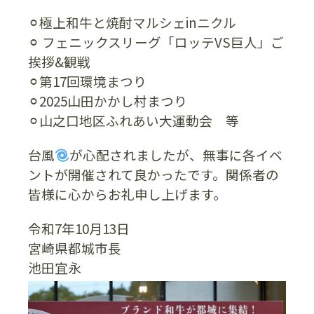
⚪︎極上和牛と焼酎マルシェinニクル
⚪︎ フェニックスリーグ「ロッテVS巨人」ご
挨拶&観戦
⚪︎第17回環境まつり
⚪︎2025山田かかし村まつり
⚪︎山之口地区ふれあい大運動会 等
台風
が心配されましたが、無事に各イベ
ントが開催されて良かったです。関係者の
皆様に心からお礼申し上げます。
令和7年10月13日
宮崎県都城市長
池田宜永