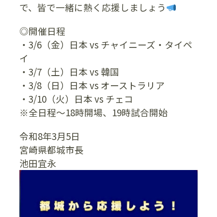
で、皆で一緒に熱く応援しましょう
◎開催日程
・3/6（金）日本 vs チャイニーズ・タイペ
イ
・3/7（土）日本 vs 韓国
・3/8（日）日本 vs オーストラリア
・3/10（火）日本 vs チェコ
※全日程〜18時開場、19時試合開始
令和8年3月5日
宮崎県都城市長
池田宜永