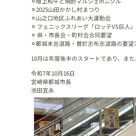
⚪︎極上和牛と焼酎マルシェinニクル
⚪︎2025山田かかし村まつり
⚪︎山之口地区ふれあい大運動会
⚪︎ フェニックスリーグ「ロッテVS巨人
⚪︎ 県・市長会・町村会合同要望
⚪︎都城末吉道路・曽於志布志道路の要望
10月は年度後半のスタートであり、ま
令和7年10月16日
宮崎県都城市長
池田宜永