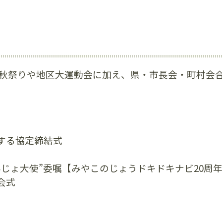
、秋祭りや地区大運動会に加え、県・市長会・町村会
する協定締結式
んじょ大使”委嘱【みやこのじょうドキドキナビ20周
会式