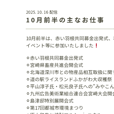
2025. 10. 16 配信
10月前半の主なお仕事
10月前半は、赤い羽根共同募金出発式
イベント等に参加いたしました
⚪︎赤い羽根共同募金出発式
⚪︎宮崎県畜産共進会開会式
⚪︎北海道深川市との物産品相互取扱に関
⚪︎道の駅ライスランドふかがわ大収穫祭
⚪︎平山淳子氏・松元良子氏への”みやこ
⚪︎九州広告美術業組合連合会宮崎大会開
⚪︎島津邸特別展開会式
⚪︎第17回都城市環境まつり